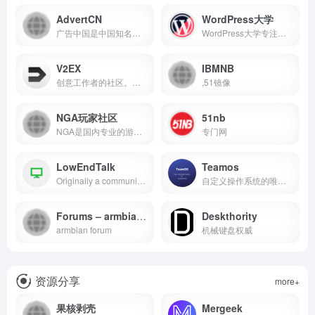
AdvertCN
WordPress大学
广告中国是中国知名度最高，最专业的联属网络营销论坛(Affiliate Marketing) , 网络广告论坛 , 黑五论坛，电商出海论坛 , 是中国英文站站长最集中的社区
WordPress大学专注于wordpress建站教学,提供wordpress主题,wordpres
V2EX
IBMNB
创意工作者的社区。讨论编程、设计、硬件、游戏等令人激动的话题。
,51镜像
NGA玩家社区
51nb
NGA是国内专业的游戏玩家社区,魔兽世界,英雄联盟,炉石传说,风暴英雄,暗黑破坏神3(D3)游戏攻略讨论,以及其他热门游戏玩家社区
专门网
LowEndTalk
Teamos
Originally a community centered around low resource VPS, now a great resource for the entire hosting industry.
自定义操作系统的唯一目的地！
Forums – armbian forum
Deskthority
armbian forum
机械键盘权威
资源分享
more+
果核剥壳
Mergeek