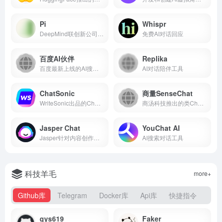
Pi
Whispr
DeepMind联创新公司推出的AI聊天机器人
免费AI对话回应
百度AI伙伴
Replika
百度最新上线的AI搜索对话工具
AI对话陪伴工具
ChatSonic
商量SenseChat
WriteSonic出品的ChatGPT竞品
商汤科技推出的类ChatGPT的人工智能大语言模型
Jasper Chat
YouChat AI
Jasper针对内容创作者出品的AI聊天工具
AI搜索对话工具
科技羊毛
more+
Github库
Telegram
Docker库
Api库
快捷指令
gys619
Faker