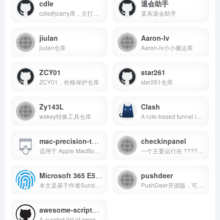
cdle
退会助手
cdle的carry库，主打互助脚本。
某东退会助手
jiulan
Aaron-lv
jiulan仓库
Aaron-lv小小搬运库
ZCY01
star261
ZCY01，价格保护仓库
star261仓库
Zy143L
Clash
wskey转换工具仓库
A rule-based tunnel in Go.
mac-precision-touchpad
checkinpanel
适用于 Apple MacBook/Magic Trackpad 的 Windows Precision Touchpad 驱动程序实现
一个主要运行在 ??????? 或 ???????? 等定时面板，同时支持系统运行环境的签到项目（环境：?????? 3.8+ / ????.?? 10+ / ???? 4+ / ???????8 / ????5）
Microsoft 365 E5 Renew X
pushdeer
本文是基于作者SundayRX提出的E5 调用API续订服务：Microsoft 365 E5 Renew X的基础上提出的Docker版本的E5调用API续订服务。
PushDeer开源版，可以自行架设的无APP推送服务（WIP，当前项目只实现了后端API，其他部分正在施工?）
awesome-scriptable
A curated list of awesome Scriptable scripts and widgets.