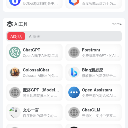
UCloud(优刻得)是中国知名的中立云计算服务商，科创板上市(股票代码：688158)，中国云计算第一股，专注于提供可靠的企业级云服务，包括云服务器、云主机、云数据库、混合云、CDN、人工智能等服务。
百度智能云致力于为企业和开发者提供全球领先的人工智能、大数据和云计算服务，加速产业智能化转型升级
AI工具
more+
AI对话
AI绘画
ChatGPT
Forefront
OpenAI旗下AI对话工具
免费版基于GPT-4的AI聊天机器人
ColossalChat
Bing新必应
Colossal-AI推出的免费开源版ChatGPT聊天机器人替代品
微软推出的新版结合了ChatGPT功能的必应
魔搭GPT（ModelScopeGPT）
Open Assistant
阿里达摩院推出的大小模型协同的智能助手，具备作诗、绘画、视频生成、语音播放等多模态能力
免费开源的对话式AI，GitHub星标超3万
文心一言
ChatGLM
百度推出的基于文心大模型的AI对话互动工具
开源的、支持中英双语的1300亿参数的对话语言模型