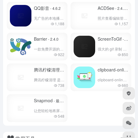
QQ影音
ACDSee
- 4.6.2
- 2.4.0.1547
无广告的本地播放器
照片查看编辑管理工具
1,188
1,157
Barrier
ScreenToGif
- 2.4.0
- 最新
一款免费开源的小工具，实现多平台Windows、macOS、Linux下鼠标和键盘共享。
强大的 gif 录制 剪辑工具
922
850
腾讯柠檬清理
clipboard-online
- 5.0.5
- 0.2
腾讯柠檬清理 是一款由腾讯官方开发的一款专门针对MacOS系统的专业系统清理工具。
clipboard-online是一个在 Windows 和 iOS 之间共享剪切板文本的应用程序。
738
660
Snapmod
- 最新版
让您轻松地将屏幕截图添加到设备框架中。您可以使用它来分享您的屏幕截图、壁纸或应用模型。
548