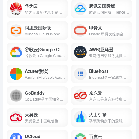
华为云
腾讯云国际版
华为云最新优惠促销活动汇聚了云服务器,云数据库,云存储等优势产品,推出打折促销,推荐送等多种福利活动,还有更多精彩的线下大会及技术沙龙等着你来参与-华为云
腾讯云国际版（Tencent Cloud International）是中国腾讯公司（Tencent）旗下的国际云计算服务平台，专为全球用户提供高性能、安全可靠的云计算解决方案。腾讯云国际版致力于将腾讯在中国境内成功运营的云计算服务经验与技术能力拓展到国际市场，为全球企业、开发者和组织提供全面的云服务支持。
阿里云国际版
甲骨文
Alibaba Cloud is one of the world's largest cloud computing companies, providing scalable, secure, and reliable cloud computing services globally to accelerate digitalization empowered by comprehensive cloud products and solutions.
Oracle 甲骨文提供全面的集成云平台和云服务，以创新型软件即服务 (SaaS)、平台即服务 (PaaS)、基础设施即服务 (IaaS) 和数据即服务 (DaaS) 技术助力企业发展。
谷歌云(Google Cloud)
AWS(亚马逊)
谷歌云（Google Cloud）是由谷歌（Google）推出的全球领先的云计算服务平台。作为一家知名的科技巨头，谷歌云为企业、开发者和组织提供丰富多样的云计算解决方案，帮助他们构建、扩展和管理各类应用程序，从而实现数字化转型和业务发展。
亚马逊网络服务提供可靠、可扩展且价格低廉的云计算服务。
Azure(微软)
Bluehost
Azure（Microsoft Azure）是由微软（Microsoft）推出的一站式云计算服务平台。作为全球领先的云服务提供商之一，Azure为企业、开发者和组织提供广泛的云计算解决方案，帮助他们构建、部署和管理各类应用程序和服务。
Bluehost是一家成立于2003年的美国网站托管（Web Hosting）服务提供商。作为一家知名的网络托管公司，Bluehost提供多种互联网服务，主要包括共享托管、虚拟私有服务器（VPS）、独立服务器托管、域名注册等。
GoDaddy
京东云
GoDaddy是美国知名的互联网服务公司，成立于1997年，总部位于亚利桑那州斯科茨代尔。作为全球最大的域名注册商和网站托管服务提供商之一，GoDaddy为个人用户和企业提供多种互联网服务，包括域名注册、网站托管、企业邮箱、在线营销工具等。
京东云是京东科技集团旗下领先的云计算品牌，依托于京东科技集团在人工智能、大数据、云计算、物联网领域的前沿科技能力，提供包含公有云、专有云、混合云在内的多云、安全、可信赖的基础云服
天翼云
火山引擎
天翼云是中国电信旗下一家科技型、平台型、服务型公司，以&quot;云网融合、安全可信、专享定制&quot;三大优势向客户提供公有云、私有云、专属云、混合云、边缘云、全栈云服务，满足政府及企业数字化转型需求。
字节跳动旗下的云服务平台，将字节跳动快速发展过程中积累的增长方法、技术能力和应用工具开放给外部企业，提供云基础、视频与内容分发、数智平台VeDI、人工智能、开发与运维等服务，帮助企业在数字化升级中实现持续增长。
UCloud
百度云