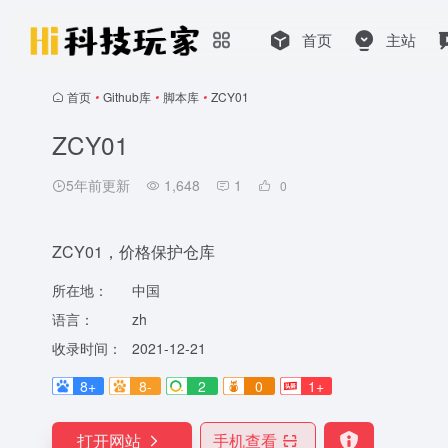
首页
主站
首页
•
Github库
•
脚本库
•
ZCY01
ZCY01
5年前更新
1,648
1
0
ZCY01，价格保护仓库
所在地：
中国
语言：
zh
收录时间：
2021-12-21
8+
8-
2
0
1+
打开网站
手机查看