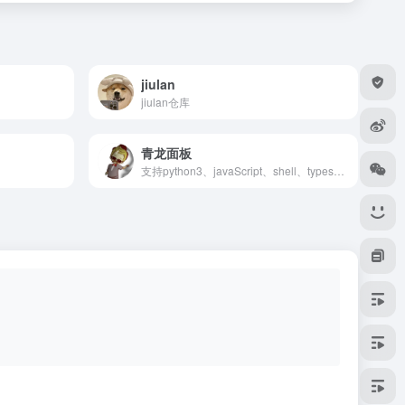
jiulan
jiulan仓库
青龙面板
支持python3、javaScript、shell、typescript 的定时任务管理面板（A timed task management panel that supports typescript, javaScript, python3, and shell.）