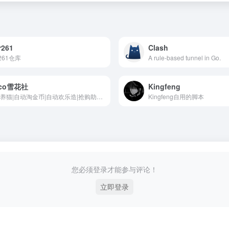
r261
Clash
r261仓库
A rule-based tunnel in Go.
eco雪花社
Kingfeng
自动养猫|自动淘金币|自动欢乐造|抢购助手|快捷指令
Kingfeng自用的脚本
您必须登录才能参与评论！
立即登录