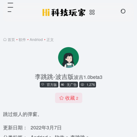
首页
•
软件
•
Andriod
•
正文
李跳跳-波吉版
波吉1.0beta3
官方版
无广告
1,276
收藏
2
跳过烦人的弹窗。
更新日期：
2022年3月7日