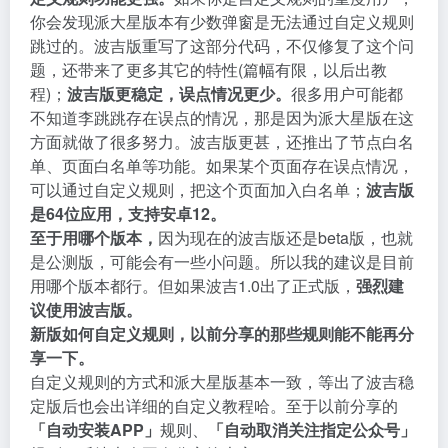
你会发现派大星版本有少数弹窗是无法通过自定义规则
跳过的。波吉版重写了这部分代码，不仅修复了这个问
题，还带来了更多其它的特性(篇幅有限，以后出教
程)；
波吉版更稳定，误点情况更少。
很多用户可能都
不知道李跳跳存在误点的情况，那是因为派大星版在这
方面就做了很多努力。波吉版更甚，还推出了节点白名
单、页面白名单等功能。如果某个页面存在误点情况，
可以通过自定义规则，把这个页面加入白名单；
波吉版
是64位应用，支持安卓12。
至于用哪个版本，
因为现在的波吉版还是beta版，也就
是公测版，可能会有一些小问题。所以我的建议是目前
用哪个版本都行。但如果波吉1.0出了正式版，
强烈建
议使用波吉版。
新版如何自定义规则，以前分享的那些规则能不能再分
享一下。
自定义规则的方式和派大星版基本一致，等出了波吉稳
定版后也会出详细的自定义教程哈。至于以前分享的
「自动安装APP」
规则、
「自动取消关注指定公众号」