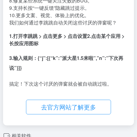
8.修复某些系统一键关注失败的BUG。
9.支持长按“一键反馈”隐藏跳过提示。
10.更多文案、视觉、体验上的优化。
我们如何通过李跳跳自动关闭这些讨厌的弹窗呢？
1.打开李跳跳 > 点击更多 > 点击设置
2.点击某个应用 >
长按应用图标
3.输入规则：{“j”:[{“k”:”派大星1.5来啦”,”n”:”下次再
说”}]}
搞定！下次这个讨厌的弹窗就会被自动跳过啦。
去官方网站了解更多
相关软件