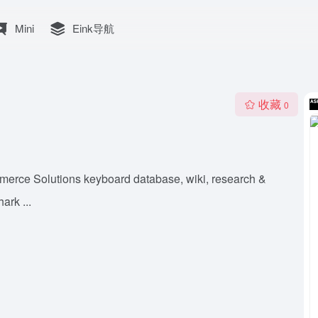
Mini
Eink导航
收藏
0
erce Solutions keyboard database, wiki, research &
ark ...