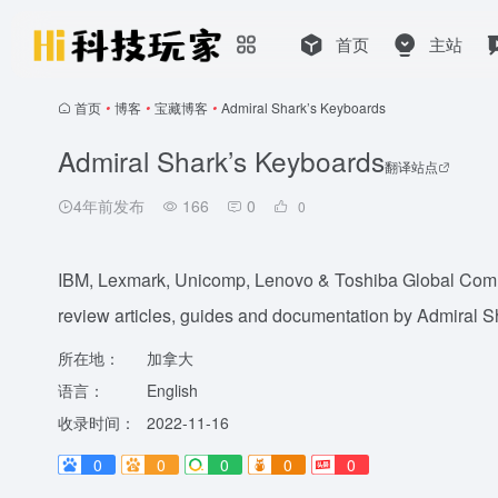
首页
主站
首页
•
博客
•
宝藏博客
•
Admiral Shark’s Keyboards
Admiral Shark’s Keyboards
翻译站点
4年前发布
166
0
0
IBM, Lexmark, Unicomp, Lenovo & Toshiba Global Comm
review articles, guides and documentation by Admiral Sh
所在地：
加拿大
语言：
English
收录时间：
2022-11-16
0
0
0
0
0