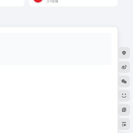
,51镜像