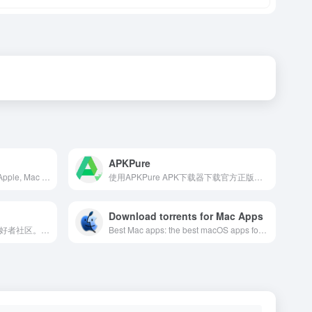
APKPure
Free Mac Torrent Download Apple, Mac OSX Apps &amp; Games Download
使用APKPure APK下载器下载官方正版应用.无需绑定账户，海量历史版本应用，极速下载更新。
Download torrents for Mac Apps
发现好产品 - Mergeek 产品爱好者社区。精选iOS,安卓推荐,APP限免,iOS限免,iPhone限免,限免订阅,TED,思想解决方案。
Best Mac apps: the best macOS apps for your Apple computer. Here you can download via torrent soft for macOS. A huge selection of useful programs for the computer broken down into categories. ... Software for Mac OS