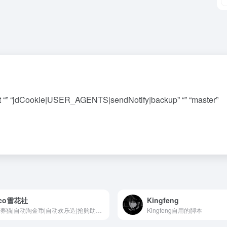
it “” “jdCookie|USER_AGENTS|sendNotify|backup” “” “master”
eco雪花社
Kingfeng
自动养猫|自动淘金币|自动欢乐造|抢购助手|快捷指令
Kingfeng自用的脚本