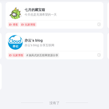
七月的藏宝箱
今天也是充满希望的一天
博客
玩家博客
亦云’s blog
亦云's blog 分享互联网
玩家博客
# 抽风式的互联网资源分享
没有了