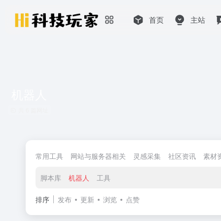
首页
主站
机器人
共 6 篇网址
常用工具
网站与服务器相关
灵感采集
社区资讯
素材
脚本库
机器人
工具
排序
发布
更新
浏览
点赞