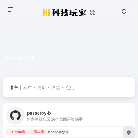
passerby-b
共 1 篇网址
排序
发布
更新
浏览
点赞
passerby-b
到家果园 庄园 滴滴 美团买菜 快手
Github库
脚本库
# passerby-b