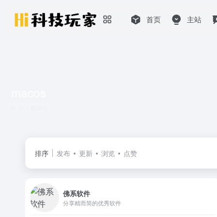
首页
主站
macos
共 1 篇网址
排序
发布
更新
浏览
点赞
佛系软件
分享精而简的优秀软件