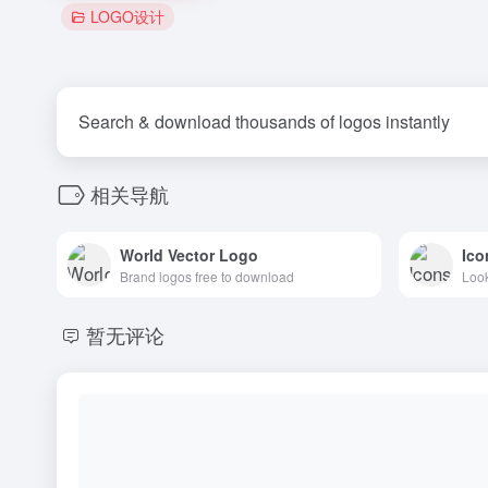
LOGO设计
Search & download thousands of logos instantly
相关导航
World Vector Logo
Ico
Brand logos free to download
暂无评论