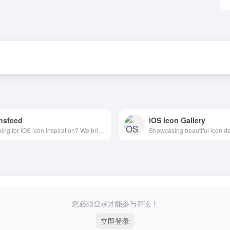
nsfeed
iOS Icon Gallery
Looking for iOS icon inspiration? We bring the iOS icons gallery to you.
您必须登录才能参与评论！
立即登录