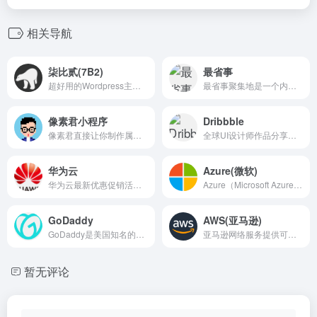
相关导航
柒比贰(7B2)
最省事
超好用的Wordpress主题，作者赞?
最省事聚集地是一个内容创作与分享社区，专注收集和分享负责任、有智趣、贴近生活的内容。
像素君小程序
Dribbble
像素君直接让你制作属于你自己的像素头像，简单操作，独特风格。
全球UI设计师作品分享平台。
华为云
Azure(微软)
华为云最新优惠促销活动汇聚了云服务器,云数据库,云存储等优势产品,推出打折促销,推荐送等多种福利活动,还有更多精彩的线下大会及技术沙龙等着你来参与-华为云
Azure（Microsoft Azure）是由微软（Microsoft）推出的一站式云计算服务平台。作为全球领先的云服务提供商之一，Azure为企业、开发者和组织提供广泛的云计算解决方案，帮助他们构建、部署和管理各类应用程序和服务。
GoDaddy
AWS(亚马逊)
GoDaddy是美国知名的互联网服务公司，成立于1997年，总部位于亚利桑那州斯科茨代尔。作为全球最大的域名注册商和网站托管服务提供商之一，GoDaddy为个人用户和企业提供多种互联网服务，包括域名注册、网站托管、企业邮箱、在线营销工具等。
亚马逊网络服务提供可靠、可扩展且价格低廉的云计算服务。
暂无评论