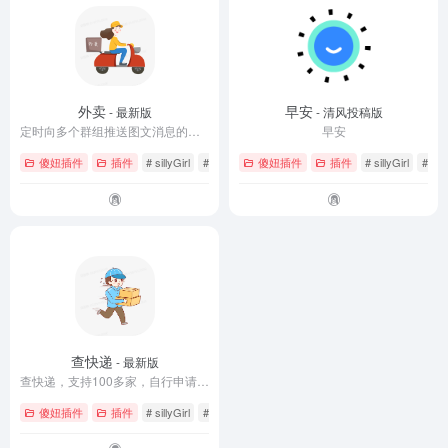
外卖
早安
- 最新版
- 清风投稿版
定时向多个群组推送图文消息的插件范例
早安
傻妞插件
插件
# sillyGirl
# 推送
傻妞插件
插件
# sillyGirl
# 
查快递
- 最新版
查快递，支持100多家，自行申请key和做优化。
傻妞插件
插件
# sillyGirl
# 查快递