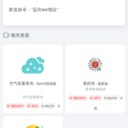
发送命令：”反向ws地址”
相关资源
空气质量查询
查疫情
- SamQ投稿版
- 最新版
查询各地疫情
空气质量查询
傻妞插件
插件
# sillyGirl
# 查
傻妞插件
插件
# sillyGirl
# 傻妞插件