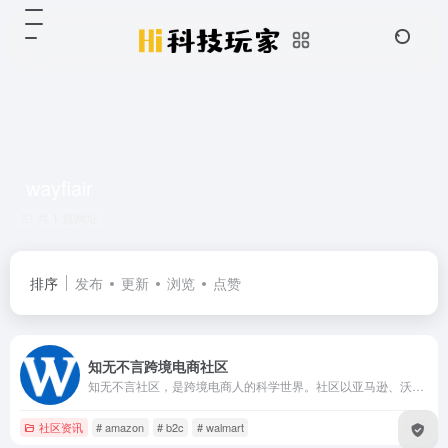
wayfiair
共 1 篇网址
排序
发布
更新
浏览
点赞
知无不言跨境电商社区
知无不言社区，是跨境电商人的科学世界。社区以亚马逊、沃尔玛、Wayfair, Wish, Shopify独立站等跨境电商销售运营、内容营销、SNS、SEM等内容为主，是跨境电商行业从业者的专业型交流和学习社区。跨境电商从业者可以在这里发表专业知识、经验和见解，以让更多人分享真知灼见，起到互相交流和学习的目的。
社区资讯
# amazon
# b2c
# walmart