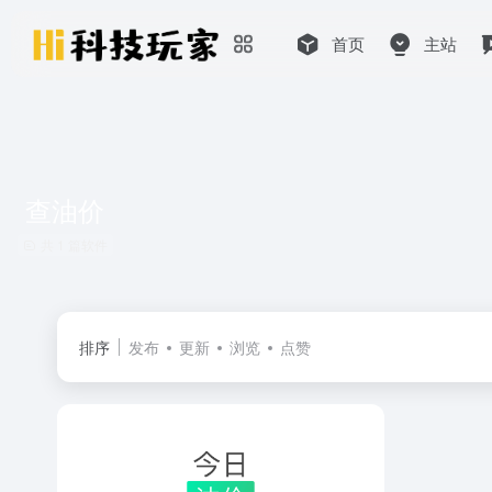
首页
主站
查油价
共 1 篇软件
排序
发布
更新
浏览
点赞