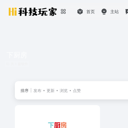
首页
主站
下厨房
共 1 篇软件
排序
发布
更新
浏览
点赞