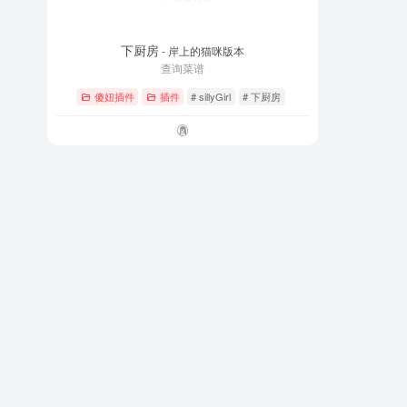
下厨房
- 岸上的猫咪版本
查询菜谱
傻妞插件
插件
# sillyGirl
# 下厨房